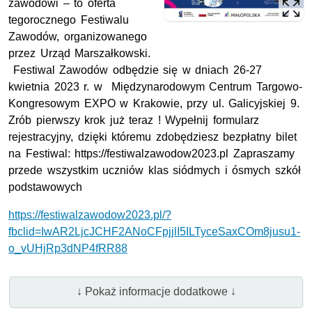
zawodowi – to oferta
tegorocznego Festiwalu
Zawodów, organizowanego
przez Urząd Marszałkowski.
Festiwal Zawodów odbędzie się w dniach 26-27
kwietnia 2023 r. w Międzynarodowym Centrum Targowo-
Kongresowym EXPO w Krakowie, przy ul. Galicyjskiej 9.
Zrób pierwszy krok już teraz ! Wypełnij formularz
rejestracyjny, dzięki któremu zdobędziesz bezpłatny bilet
na Festiwal: https://festiwalzawodow2023.pl Zapraszamy
przede wszystkim uczniów klas siódmych i ósmych szkół
podstawowych
https://festiwalzawodow2023.pl/?
fbclid=IwAR2LjcJCHF2ANoCFpjjlI5ILTyceSaxCOm8jusu1-
o_vUHjRp3dNP4fRR88
↓ Pokaż informacje dodatkowe ↓